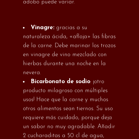
adobo puede variar.
Vinagre:
gracias a su
naturaleza ácida, «afloja» las fibras
de la carne. Debe marinar los trozos
en vinagre de vino mezclado con
hierbas durante una noche en la
nevera.
Bicarbonato de sodio
: ¡otro
producto milagroso con múltiples
usos! Hace que la carne y muchos
otros alimentos sean tiernos. Su uso
requiere más cuidado, porque deja
un sabor no muy agradable. Añadir
2 cucharaditas a 50 cl de agua,