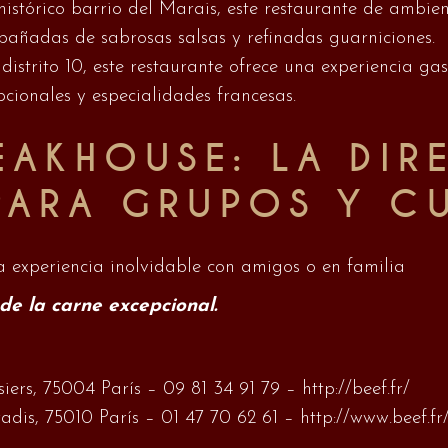
 histórico barrio del Marais, este restaurante de ambi
pañadas de sabrosas salsas y refinadas guarniciones.
 distrito 10, este restaurante ofrece una experiencia g
cionales y especialidades francesas.
TEAKHOUSE: LA DI
PARA GRUPOS Y C
a experiencia inolvidable con amigos o en familia
de la carne excepcional.
siers, 75004 París – 09 81 34 91 79 –
http://beef.fr/
radis, 75010 París – 01 47 70 62 61 –
http://www.beef.fr