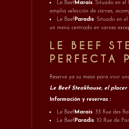
Le Beef
Marais
: Situado en el
amplia selección de carnes, acom
Le Beef
Paradis
: Situado en el
un menú centrado en carnes excep
LE BEEF S
PERFECTA 
Reserve ya su mesa para vivir un
Le Beef Steakhouse, el placer 
Información y reservas :
Le Beef
Marais
: 33 Rue des Ro
Le Beef
Paradis
: 10 Rue de Pa