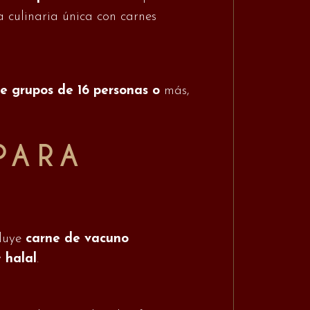
a culinaria única con carnes
de grupos de 16 personas o
más,
PARA
cluye
carne de vacuno
y
halal
.