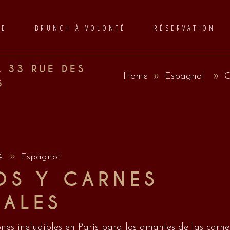
TE
BRUNCH À VOLONTÉ
RÉSERVATION
, 33 RUE DES
Home
Espagnol
C
S
24
Espagnol
OS Y CARNES
ALES
iones ineludibles en París para los amantes de las carn