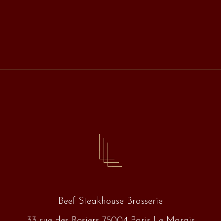
Beef Steakhouse Brasserie
33 rue des Rosiers 75004 Paris Le Marais