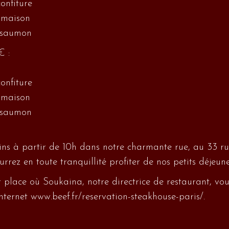
onfiture
 maison
u saumon
€ :
onfiture
 maison
u saumon
ns à partir de 10h dans notre charmante rue, au 33 ru
rrez en toute tranquillité profiter de nos petits déjeu
 place où Soukaina, notre directrice de restaurant, vo
internet
www.beef.fr/reservation-steakhouse-paris/
.