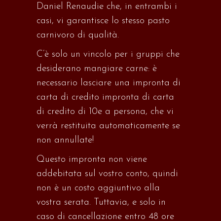
Daniel
Renaudie
che, in entrambi i
casi, vi garantisce lo stesso pasto
carnivoro di qualità.
C’è solo un vincolo per i gruppi che
desiderano mangiare carne: è
necessario lasciare una
impronta di
carta di credito
impronta di carta
di credito di
10e
a persona, che vi
verrà restituita automaticamente se
non annullate!
Questo
impronta
non viene
addebitata sul vostro conto, quindi
non è un costo aggiuntivo alla
vostra serata.
Tuttavia, e solo in
caso di cancellazione entro 48 ore