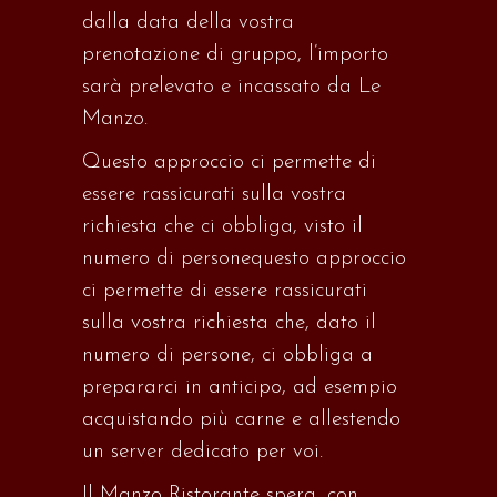
dalla
data
della vostra
prenotazione di gruppo, l’importo
sarà prelevato e incassato da Le
Manzo
.
Questo approccio ci permette di
essere
rassicurati
sulla vostra
richiesta che ci obbliga, visto il
numero di
persone
questo approccio
ci permette di essere rassicurati
sulla vostra richiesta che, dato il
numero di persone, ci obbliga a
prepararci in anticipo, ad esempio
acquistando più carne e allestendo
un server dedicato per voi.
Il
Manzo
Ristorante
spera,
con