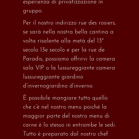
esperienza di privatizzazione in
gruppo.
Per il nostro indirizzo rue des rosiers
,
s
e
sarà nella nostra bella cantina a
volta risalente alla metà del 13°
secolo
13e
secolo e per la
rue de
Paradis
, possiamo offrirvi la camera
sala
VIP o la lussureggiante camera
lussureggiante
giardino
d’inverno
giardino d’inverno
.
È possibile mangiare tutto quello
che c’è nel
nostro
menu
poiché la
maggior parte del nostro menu di
carne è lo stesso in entrambe le sedi.
Tutto è
preparato
dal nostro chef