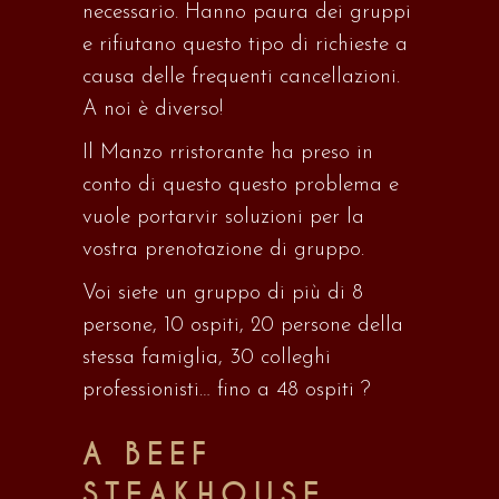
necessario. Hanno paura dei gruppi
e rifiutano questo tipo di richieste a
causa delle frequenti cancellazioni.
A
noi
è diverso!
Il
Manzo
r
ristorante ha preso in
conto di questo
questo problema e
vuole portarvi
r
soluzioni per la
vostra prenotazione di gruppo.
Voi
siete
un gruppo di più di 8
persone, 10 ospiti, 20 persone della
stessa famiglia, 30 colleghi
professionisti… fino a 48 ospiti
?
A
BEEF
STEAKHOUSE