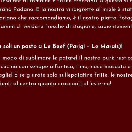
 insalate di romaine e frisée croccanti. A questo s
rana Padano. E la nostra vinaigrette al miele è stat
ariano che raccomandiamo, è il nostro piatto Potag
ammi di verdure fresche di stagione, sapientemente
da soli un pasto a Le Beef (Parigi – Le Marais)!
odo di sublimare le patate! Il nostro purè rustico
 cucina con senape all’antica, timo, noce moscata e
glie!
E se giurate solo sulle
patatine fritte
, le nost
enti al centro quanto croccanti all’esterno!