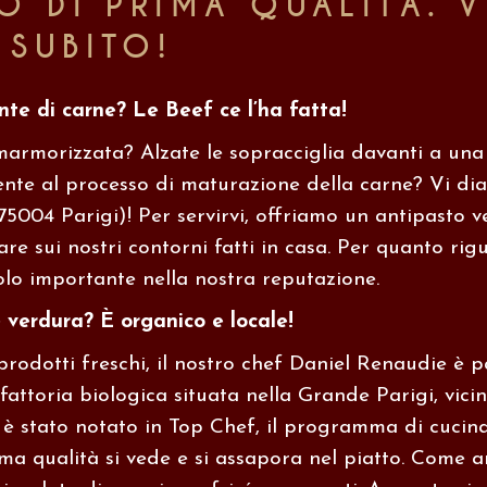
O DI PRIMA QUALITÀ. 
SUBITO!
ante di carne? Le Beef ce l’ha fatta!
 marmorizzata? Alzate le sopracciglia davanti a un
ente al processo di maturazione della carne? Vi di
75004 Parigi)! Per servirvi, offriamo un antipasto 
re sui nostri contorni fatti in casa. Per quanto rig
lo importante nella nostra reputazione.
e verdura? È organico e locale!
 prodotti freschi, il nostro chef Daniel Renaudie è 
attoria biologica situata nella Grande Parigi, vicin
è stato notato in Top Chef, il programma di cuci
ima qualità si vede e si assapora nel piatto. Come an