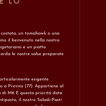
VE LO
a costata, un tomahawk o una
amo il benvenuto nella nostra
vegetariano e un piatto
uarda le nostre salse preparate
particolarmente esigente.
o a Provins (77). Appartiene al
na di M6
E questa priorità data
tipasto, il nostro Saladi-Pasti