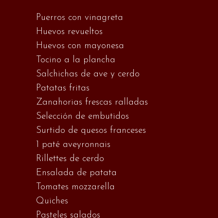
Puerros con vinagreta
Huevos revueltos
Huevos con mayonesa
Tocino a la plancha
Salchichas de ave y cerdo
Patatas fritas
Zanahorias frescas ralladas
Selección de embutidos
Surtido de quesos franceses
1 paté aveyronnais
Rillettes de cerdo
Ensalada de patata
Tomates mozzarella
Quiches
Pasteles salados