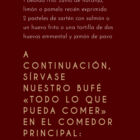
1 bebida fría: zumo de naranja,
limón o pomelo recién exprimido
2 pasteles de sartén con salmón o
un huevo frito o una tortilla de dos
huevos emmental y jamón de pavo
A
CONTINUACIÓN,
SÍRVASE
NUESTRO BUFÉ
«TODO LO QUE
PUEDA COMER»
EN EL COMEDOR
PRINCIPAL: