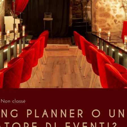
,
Non classé
ING PLANNER O U