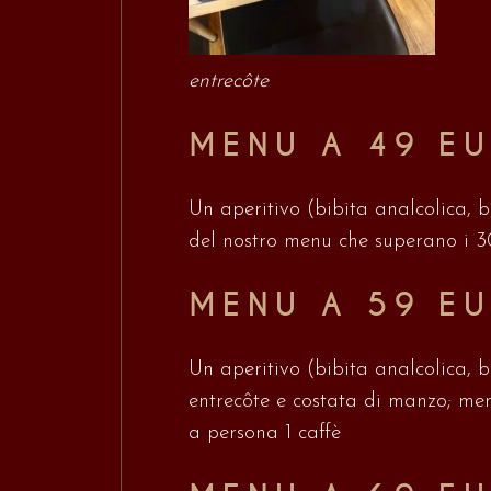
entrecôte
MENU A 49 E
Un aperitivo (bibita analcolica, b
del nostro menu che superano i 30
MENU A 59 E
Un aperitivo (bibita analcolica, b
entrecôte e costata di manzo; me
a persona 1 caffè