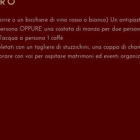
URO
birre o un bicchiere di vino rosso o bianco) Un antipas
persona OPPURE una costata di manzo per due persone 
’acqua a persona 1 caffè
etati con un tagliere di stuzzichini, una coppa di cha
orare con voi per ospitare matrimoni ed eventi organizzat